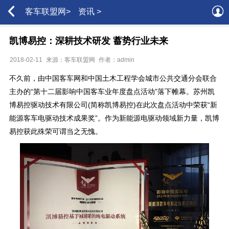
客车联盟网>
资讯 >
凯博易控：深耕技术研发 蓄势行业未来
2018-02-11
来源：客车联盟网
作者：admin
不久前，由中国客车网和中国土木工程学会城市公共交通分会联合
主办的“第十二届影响中国客车业年度盘点活动”落下帷幕。苏州凯
博易控驱动技术有限公司(简称凯博易控)在此次盘点活动中荣获“新
能源客车电驱动技术成果奖”。作为新能源电驱动领域新力量，凯博
易控获此殊荣可谓当之无愧。