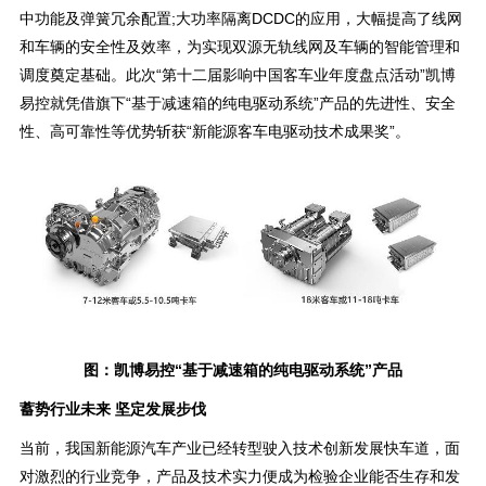
中功能及弹簧冗余配置;大功率隔离DCDC的应用，大幅提高了线网
和车辆的安全性及效率，为实现双源无轨线网及车辆的智能管理和
调度奠定基础。此次“第十二届影响中国客车业年度盘点活动”凯博
易控就凭借旗下“基于减速箱的纯电驱动系统”产品的先进性、安全
性、高可靠性等优势斩获“新能源客车电驱动技术成果奖”。
图：凯博易控“基于减速箱的纯电驱动系统”产品
蓄势行业未来 坚定发展步伐
当前，我国新能源汽车产业已经转型驶入技术创新发展快车道，面
对激烈的行业竞争，产品及技术实力便成为检验企业能否生存和发