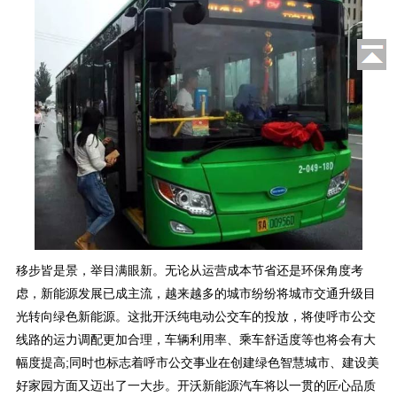
移步皆是景，举目满眼新。无论从运营成本节省还是环保角度考
虑，新能源发展已成主流，越来越多的城市纷纷将城市交通升级目
光转向绿色新能源。这批开沃纯电动公交车的投放，将使呼市公交
线路的运力调配更加合理，车辆利用率、乘车舒适度等也将会有大
幅度提高;同时也标志着呼市公交事业在创建绿色智慧城市、建设美
好家园方面又迈出了一大步。开沃新能源汽车将以一贯的匠心品质