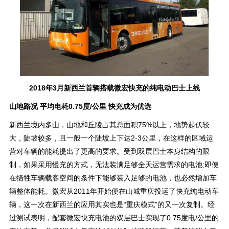
2018年3月新西兰首辆搭载微宏快充的纯电动巴士上线
山地路况 平均电耗0.75度/公里 快充成为优选
新西兰境内多山，山地和丘陵占其总面积75%以上，地势起伏较
大，陡坡较多，且一般一个陡坡上下达2-3公里，在这样的区域运
营对车辆的能耗提出了更高的要求。受到双层巴士本身结构的限
制，如果采用慢充的方式，无法装满足够全天运营需求的电池;即便
在牺牲车辆载客空间的条件下能够装入足够的电池，也必然增加车
辆整体能耗。微宏从2011年开始便在山城重庆投运了快充纯电动车
辆，这一次在新西兰的应用其实也是“重庆模式”的又一次复制。经
过测试表明，配套微宏快充电池的双层巴士实现了0.75度电/公里的