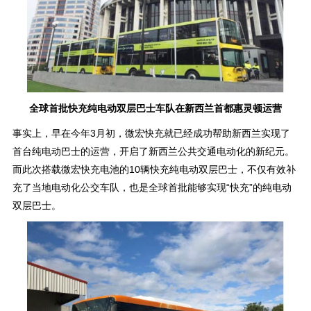
全球首批快充纯电动双层巴士车队在新西兰首都惠灵顿运营
事实上，早在今年3月初，微宏快充就已经成功帮助新西兰实现了
首台纯电动巴士的运营，开启了新西兰公共交通电动化的新纪元。
而此次搭载微宏快充电池的10辆快充纯电动双层巴士，不仅有效补
充了当地电动化公交车队，也是全球首批能够实现“快充”的纯电动
双层巴士。