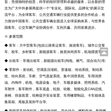
旨，凭借独特的创意，科学的组织管理和卓越的服务，以全新的理
念为广大中外参展商提供一个“专业化、国际化、品牌化”的展示交
流平台，为全球客车、公共交通车辆行业提供更多的合作机会，有
力推动中国客车、公共交通车辆全面进入全球采购体系，与世界各
国客车、公交车辆产业协调合作、互利共赢、共同发展进步。
※ 参展范围
◆ 客车：大中型客车(包括公路客运客车、旅游客车)、城市公交客
车、校车、乡村客车，新能源客车，旅居休闲房车，机场摆渡车等;
◆ 出租车：常规出租车，新能源出租车(纯电、燃气、混合动力)等;
◆ 零部件：发动机、空调及压缩机、变速箱、传动系统、制动系
统、转向系统，车桥、空气悬架系统、集中润滑系统、车用润滑
油、内饰件，机电、电器设备、电子、车载多媒体、照明系统、汽
车附件，客车附件，客车底盘，轮胎、轮毂、智能化及CAN总线、
座椅、排放装置，轮椅提升安全装置、车用橡塑制品、卡车箱体及
集装箱、尾板及装卸平台等;
◆ 新能源及环保科技：电动发动机、混合动力，燃料电池、氢能燃