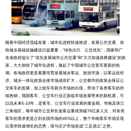
随着中国经济迅猛发展，城市化进程快速推进，发展公共交通、加
快城乡基础设施建设日益重要，“绿色出行、公交优先”，国家和广
东省政府提出了“优先发展城市公共交通”和“大力加速路桥建设”的政
策，大大加快了城市化进程，激起了中国城市公交客车更新的热
潮。各地政府更是着重培育发展城乡客运、旅游市场，以客运促经
济。城乡一体化政策会使市场成倍扩大，公交都市的政策会保证公
交客车的发展，加上校车等新兴市场的出现，带动了各类客车的持
续热销，我国客车、公交车行业正面临市场发展带来的新机遇，可
以说未来5-10年，是客车、公交车行业发展的黄金期。华南及珠江
三角地区，每年城市公交和长途客运量就突破78亿多人次，对各类
客车的需求更是占到全国市场的45%以上，整个华南客车市场呈现
出需求快速增长的态势，堪与京沪市场形成“三足鼎立”之势。