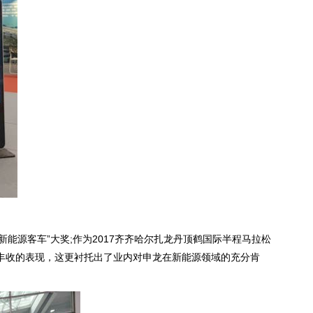
新能源客车”大奖;作为2017齐齐哈尔扎龙丹顶鹤国际半程马拉松
双丰收的表现，这更衬托出了业内对申龙在新能源领域的充分肯