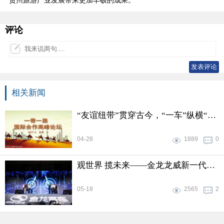
贵州旅游产业发展带来更加丰硕的成果。
评论
相关新闻
“友谊纽带”贯穿古今，“一车”纵横“丝绸之路”
04-28
1889
0
观世界 揽未来——金龙龙威新一代产品龙威Ⅱ代在北京发布
05-18
2565
2