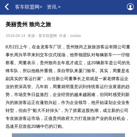
客车联盟网>
资讯 >
美丽贵州 致尚之旅
2018-08-14
来源：客车联盟网
作者：zookie
8月2日上午，在金龙客车厂区，贵州致尚之旅旅游客运有限公司董
事长周兴早早来到交车仪式现场，他带领团队对每辆新车一一仔细
察看。周董表示，贵州致尚去年底才成立，这20辆新车是公司的先
锋车队，所以他格外重视，亲自带队来厦门验车。其实，周董是名
副其实的“客运行家”，出任新公司董事长之前就是一家老牌客运企
业的资深高管。几年前，周董就明显意识到传统客运行业衰退的趋
势，市场竞争日益激烈，企业经营的越来越困难，但同时感受到新
兴的旅游客运正在蓬勃兴起，作为企业领导，他开始谋划企业业务
转型，但由于“船大不好掉头”，为了抓紧这股热潮，成立新的公司
专攻旅游客运市场，正值贵州政府大力打造旅游产业的良好机会，
迅速开启首批20辆中巴的订购。